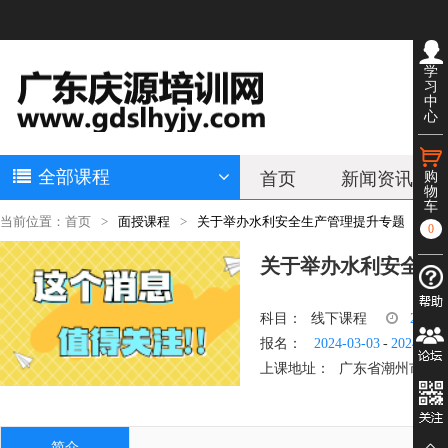
学
习
中
心
全部课程
首页
新闻资讯
购
物
车
当前位置：首页
面授课程
关于举办水利安全生产管理提升专题（潮州
0
关于举办水利安全生
科目：
线下课程
24
学
报名：
2024-03-03
-
2024-03-
上课地址：
广东省潮州市湘
简介