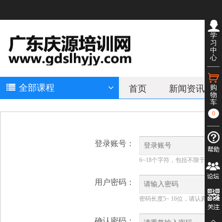
学
习
中
心
全部课程
首页
新闻资讯
购
物
车
0
登录账号：
6~18个字符，包括不限于字
用户密码：
密码长度5~ 16位，请认真填
确认密码：